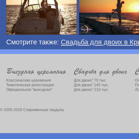
Смотрите также:
Свадьба для двоих в К
Классическая церемония
Для двоих" 70 тыс
От
Тематическая регистрация
Для двоих" 145 тыс
П
Официальная "выездная"
Для двоих" 210 тыс
Л
© 2005-2026 Современные свадьбы